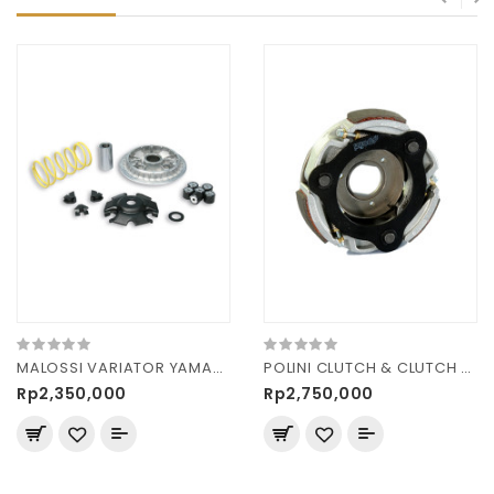
MALOSSI VARIATOR YAMAHA NMAX 155 4STR 5117099
POLINI CLUTCH & CLUTCH BELL 3G EVO VESPA LX/S 125ie 3V
Rp2,350,000
Rp2,750,000